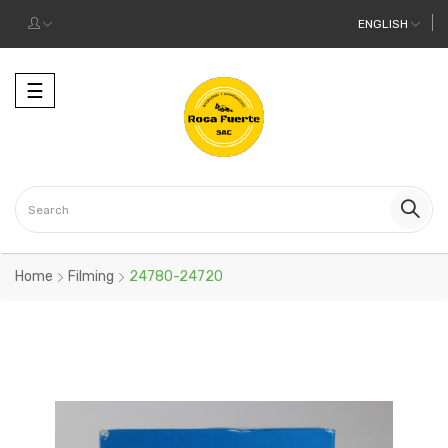
ENGLISH
Toggle
☰
navigation
Home
Filming
24780-24720