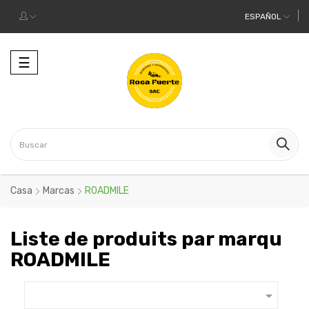
ESPAÑOL
Navegación
☰
de
palanca
Casa
Marcas
ROADMILE
Liste de produits par marqu
ROADMILE
