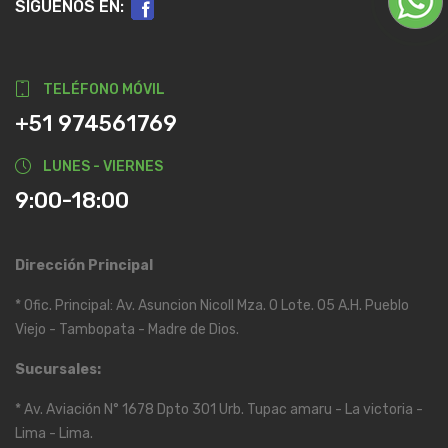
SIGUENOS EN:
TELÉFONO MÓVIL
+51 974561769
LUNES - VIERNES
9:00-18:00
Dirección Principal
* Ofic. Principal: Av. Asuncion Nicoll Mza. O Lote. 05 A.H. Pueblo
Viejo - Tambopata - Madre de Dios.
Sucursales:
* Av. Aviación N° 1678 Dpto 301 Urb. Tupac amaru - La victoria -
Lima - Lima.