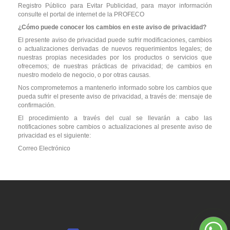
Registro Público para Evitar Publicidad, para mayor información
consulte el portal de internet de la PROFECO
¿Cómo puede conocer los cambios en este aviso de privacidad?
El presente aviso de privacidad puede sufrir modificaciones, cambios
o actualizaciones derivadas de nuevos requerimientos legales; de
nuestras propias necesidades por los productos o servicios que
ofrecemos; de nuestras prácticas de privacidad; de cambios en
nuestro modelo de negocio, o por otras causas.
Nos comprometemos a mantenerlo informado sobre los cambios que
pueda sufrir el presente aviso de privacidad, a través de: mensaje de
confirmación.
El procedimiento a través del cual se llevarán a cabo las
notificaciones sobre cambios o actualizaciones al presente aviso de
privacidad es el siguiente:
Correo Electrónico